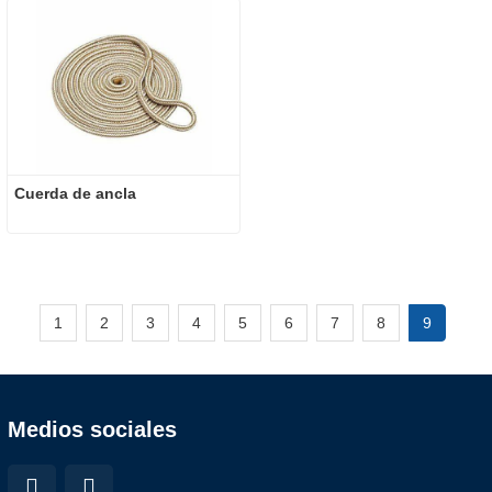
Cuerda de ancla
1
2
3
4
5
6
7
8
9
Medios sociales