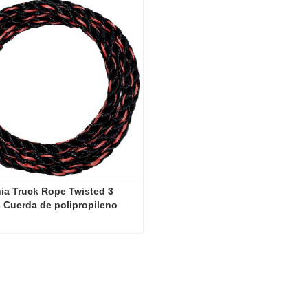
nia Truck Rope Twisted 3 
 Cuerda de polipropileno 
ara correas de carga de 
es Navegación marina
California Truck Rope Twisted 3 Strands Cuerda de polipropileno Ideal para correas de carga de camiones Navegación marina
tar ahora