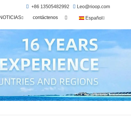
+86 13505482992
Leo@rioop.com
NOTICIAS
contáctenos
Español