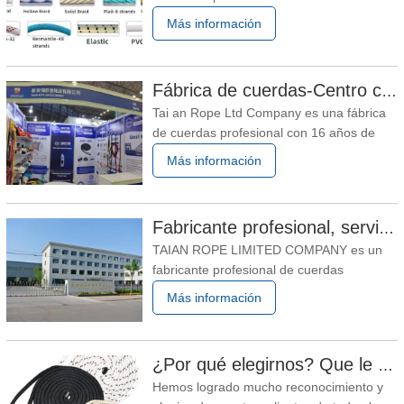
China, tenemos 16 años de experiencia y
Más información
podemos suministrar todo tipo de
cuerdas/cordeles a nuestros clientes, las
cuerdas son nuestro negocio principal,
Fábrica de cuerdas-Centro comercial integral-Tai an Rope LTD
pero siempre muchos clientes necesitan
Tai an Rope Ltd Company es una fábrica
comprar otros productos, no lo
de cuerdas profesional con 16 años de
experiencia, productos principales: cuerda
Más información
torcida/cuerda trenzada/hilo/red/correa,
etc. Mercado principal: EE.
UU./Canadá/Eruope/Austrial/África, etc. El
Fabricante profesional, servicio superior, cooperación agradable
equipo de I + D puede ayudar a nuestros
TAIAN ROPE LIMITED COMPANY es un
clientes a resolver muchos
fabricante profesional de cuerdas
productos y accesorios de
Más información
cuerdas durante más de 16 años. Según
el material, nuestros productos
principales se pueden dividir en cuerda de
¿Por qué elegirnos? Que le podemos ofrecer?
polietileno, cuerda de polipropileno,
Hemos logrado mucho reconocimiento y
cuerda de nailon, cuerda de poliéster,