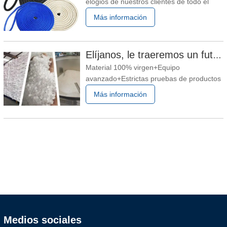
elogios de nuestros clientes de todo el
cuerda
mundo. Cuando se esfuerce por superar
Más información
los desafíos de calidad, entrega y precio,
acérquese a nosotros para solicitar un
presupuesto o solución. ¿Qué tipo de
Elíjanos, le traeremos un futuro brillante
FABRICANTES necesitas? 1. Gran
Material 100% virgen+Equipo
rendimiento de su inversión 2.
avanzado+Estrictas pruebas de productos
+Sistema de certificación perfecto +Ventas
Más información
profesionales = Productos de alta calidad y
buen servicio.
Medios sociales