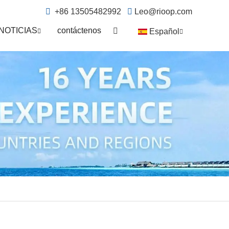
+86 13505482992
Leo@rioop.com
NOTICIAS
contáctenos
Español