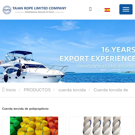
Inicio
PRODUCTOS
cuerda torcida
Cuerda torcida de
polipropileno
Cuerda torcida de polipropileno