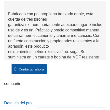
Fabricada con polipropileno trenzado doble, esta
cuerda de tres torones
garantiza extraordinariamente adecuado agarre incluso el
uso de y es un Práctico y precio competitivo manera
de cerrar herméticamente y amarrar mercancías. Con
un fuerte construcción y propiedades resistentes a la
abrasión, este producto
es quinientos metros excesivo fino soga. Se
suministra en un carrete o bobina de MDF resistente
para facilitar el almacenamiento. Se presenta en
un atractivo y visto color azul. Pero este producto ya
Contactar ahora
no adecuado para fines de elevación.
compartir:
Detalles del producto