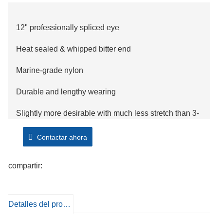
12" professionally spliced eye
Heat sealed & whipped bitter end
Marine-grade nylon
Durable and lengthy wearing
Slightly more desirable with much less stretch than 3-
strand nylon
Contactar ahora
Superb coping with and the greatest assortment
of colorings on the market
compartir:
Available through the spool or in
packaged, manufacturing facility spliced dock and
anchor lines
Detalles del producto