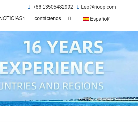
+86 13505482992
Leo@rioop.com
NOTICIAS
contáctenos
Español