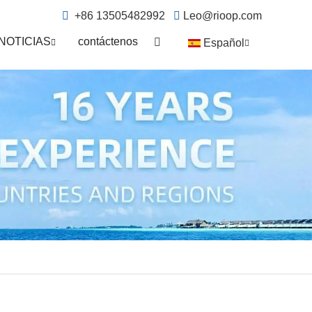
+86 13505482992
Leo@rioop.com
NOTICIAS
contáctenos
Español