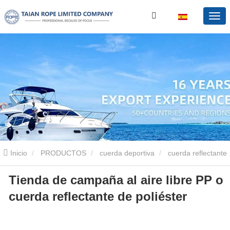
Inicio
PRODUCTOS
cuerda deportiva
cuerda reflectante
Tienda de campaña al aire libre PP o
Tienda de campaña al aire libre PP o cuerda reflectante de
cuerda reflectante de poliéster
poliéster