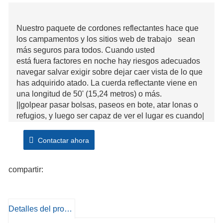
Nuestro paquete de cordones reflectantes hace que
los campamentos y los sitios web de trabajo sean
más seguros para todos. Cuando usted
está fuera factores en noche hay riesgos adecuados
navegar salvar exigir sobre dejar caer vista de lo que
has adquirido atado. La cuerda reflectante viene en
una longitud de 50' (15,24 metros) o más.
||golpear pasar bolsas, paseos en bote, atar lonas o
refugios, y luego ser capaz de ver el lugar es cuando|
|||ya está hecho. Hecho de nailon resistente con
una diferente tira reflectante tejida en él
Contactar ahora
que espeja brillante cuando suave hace brillar sobre
él, el Nite Ize Reflective El cable aumentará la
compartir:
protección para ti y los humanos alrededor en el
sendero, el campamento, el agua y la carretera.
Después de todo,
el únicamente factor extra esencial que "conocer las
Detalles del producto
cuerdas" es ser capaz de localizar los.