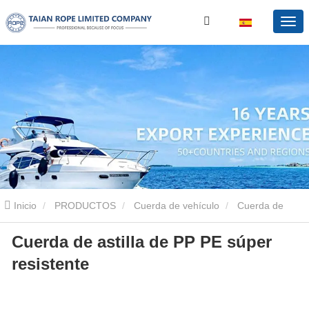
Inicio
PRODUCTOS
Cuerda de vehículo
Cuerda de
Cuerda de astilla de PP PE súper
plata
Cuerda de astilla de PP PE súper resistente
resistente