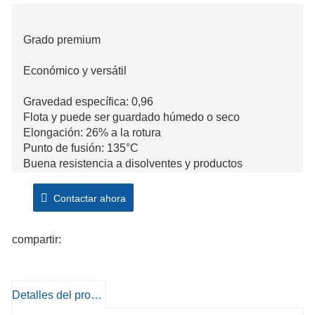
Grado premium
Económico y versátil
Gravedad específica: 0,96
Flota y puede ser guardado húmedo o ​​seco
Elongación: 26% a la rotura
Punto de fusión: 135°C
Buena resistencia a disolventes y productos
químicos.
Uso para pesca, marina, acuicultura.
Contactar ahora
compartir:
Detalles del producto