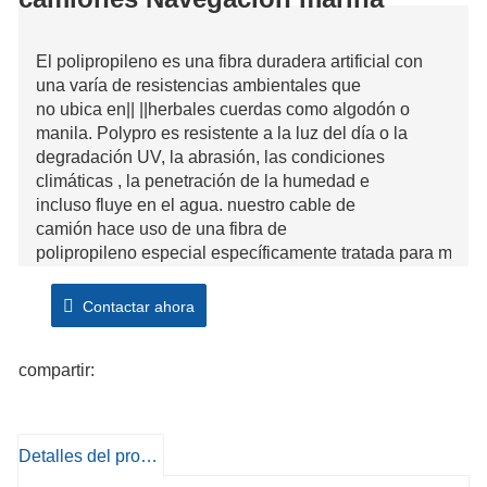
El polipropileno es una fibra duradera artificial con
una varía de resistencias ambientales que
no ubica en|| ||herbales cuerdas como algodón o
manila. Polypro es resistente a la luz del día o ​​la
degradación UV, la abrasión, las condiciones
climáticas , la penetración de la humedad e
incluso fluye en el agua. nuestro cable de
camión hace uso de una fibra de
polipropileno especial específicamente tratada para más|
|||seguridad en oposición a la luz del sol, el
deshilachado y la división.
Contactar ahora
compartir:
Detalles del producto