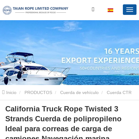
Inicio
PRODUCTOS
Cuerda de vehículo
Cuerda CTR
California Truck Rope Twisted 3
California Truck Rope Twisted 3 Strands Cuerda de polipropileno
Strands Cuerda de polipropileno
Ideal para correas de carga de camiones Navegación marina
Ideal para correas de carga de
camiones Navegación marina