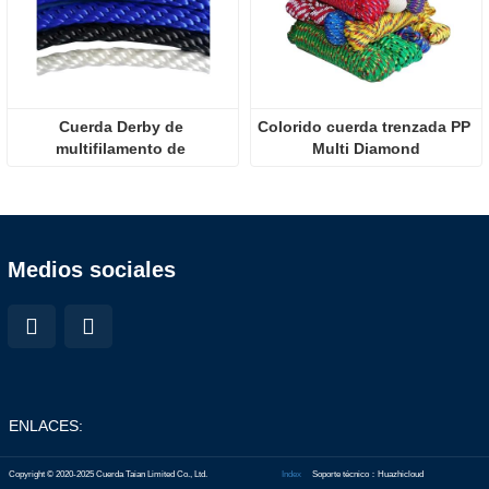
Cuerda Derby de 
Colorido cuerda trenzada PP 
multifilamento de 
Multi Diamond
polipropileno trenzado 
sólido
Medios sociales
ENLACES:
Copyright © 2020-2025 Cuerda Taian Limited Co., Ltd.
Index
Soporte técnico：Huazhicloud