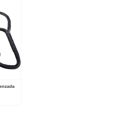
enzada 
Yacht Anchor Line cuerda trenzada doble