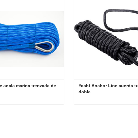
e ancla marina trenzada de 
Yacht Anchor Line cuerda tr
doble
Línea de ancla marina trenzada de nailon
tar ahora
Contactar ahora