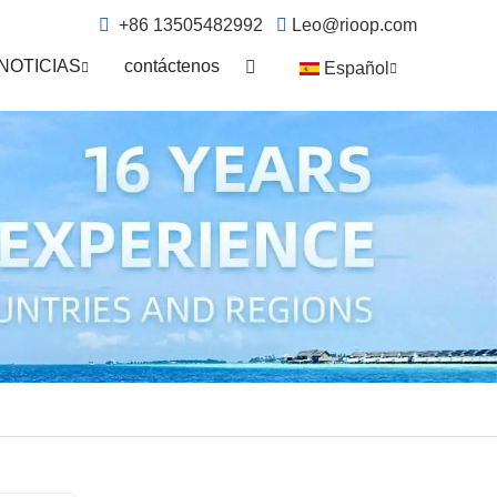
+86 13505482992
Leo@rioop.com
NOTICIAS
contáctenos
Español