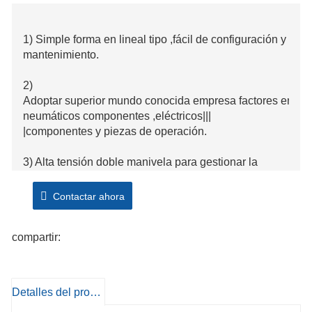
1) Simple forma en lineal tipo ,fácil de configuración y
mantenimiento.
2)
Adoptar superior mundo conocida empresa factores en
neumáticos componentes ,eléctricos|||
|componentes y piezas de operación.
3) Alta tensión doble manivela para gestionar la
apertura y el cierre de la matriz.
Contactar ahora
4) Correr en una excesiva automatización e
intelectualización,sin contaminación del aire
compartir:
5) Aplique un enlazador para unirse con el
transportador de aire, que puede inmediatamente en
línea con el llenado ordenador .
Detalles del producto