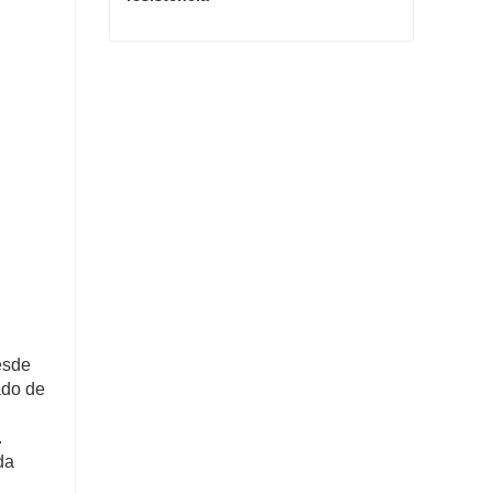
Cuerda de polipropileno de alta resistencia
Contactar ahora
esde
ado de
.
da