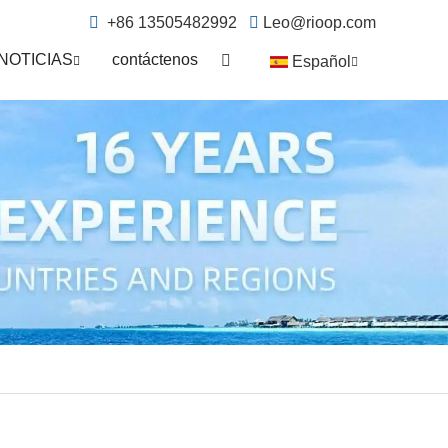
+86 13505482992
Leo@rioop.com
NOTICIAS
contáctenos
Español