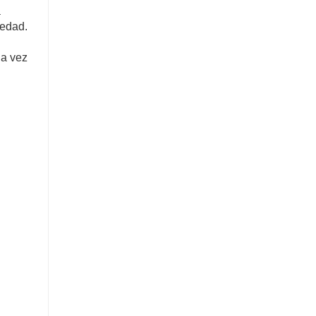
a
medad.
da vez