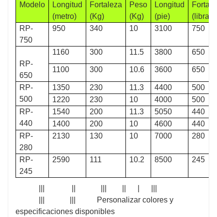
Modelo
Longitud
Fortaleza
Peso
Longitud
Fortal
(metro)
(Kg)
(Kg)
(pie)
(libras)
RP-
950
340
10
3100
750
750
1160
300
11.5
3800
650
RP-
1100
300
10.6
3600
650
650
RP-
1350
230
11.3
4400
500
500
1220
230
10
4000
500
RP-
1540
200
11.3
5050
440
440
1400
200
10
4600
440
RP-
2130
130
10
7000
280
280
RP-
2590
111
10.2
8500
245
245
||| || ||| || | |||
||| ||| Personalizar colores y
especificaciones disponibles