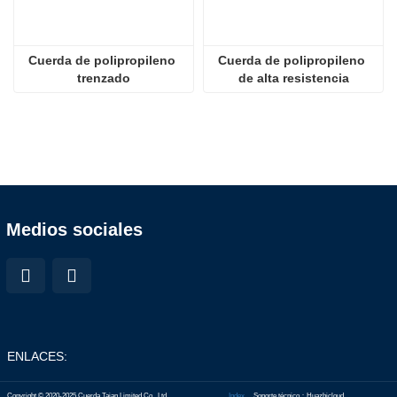
Cuerda de polipropileno 
Cuerda de polipropileno 
trenzado
de alta resistencia
Medios sociales
ENLACES:
Copyright © 2020-2025 Cuerda Taian Limited Co., Ltd.
Index
Soporte técnico：Huazhicloud