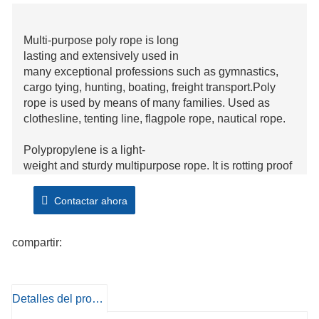
Multi-purpose poly rope is long
lasting and extensively used in
many exceptional professions such as gymnastics,
cargo tying, hunting, boating, freight transport.Poly
rope is used by means of many families. Used as
clothesline, tenting line, flagpole rope, nautical rope.
Polypropylene is a light-
weight and sturdy multipurpose rope. It is rotting proof
and unaffected via water, oil, gas and most chemicals.
Polypropylene floats however it is twice as robust as
Contactar ahora
manila. Our everyday polypropylene monofilament is
made with a medium
compartir:
layer, permitting for convenient splicing.
Detalles del producto