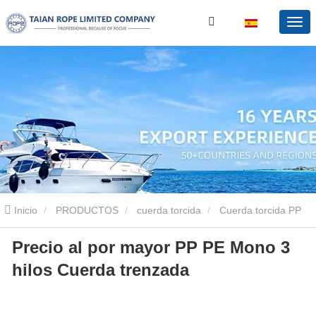
Inicio
PRODUCTOS
cuerda torcida
Cuerda torcida PP
Precio al por mayor PP PE Mono 3
Precio al por mayor PP PE Mono 3 hilos Cuerda trenzada
hilos Cuerda trenzada