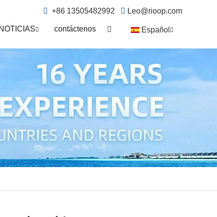
+86 13505482992
Leo@rioop.com
NOTICIAS
contáctenos
Español