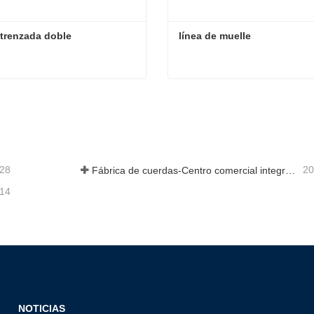
trenzada doble
línea de muelle
trenzada doble
línea de muelle
actar ahora
Contactar ahora
-28
20
Fábrica de cuerdas-Centro comercial integral-Tai an Rope LTD
-14
NOTICIAS