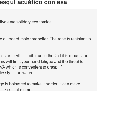
squí acuático con asa
ivalente sólida y económica.
e outboard motor propeller. The rope is resistant to
 an perfect cloth due to the fact it is robust and
This will limit your hand fatigue and the threat to
A which is convenient to grasp. If
essly in the water.
e is bolstered to make it harder. It can make
n the crucial moment.
ices due to the fact it is simpler to grasp,