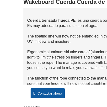
Wakeboard Cuerda Cuerda de e
Cuerda trenzada hueca PE
es una cuerda pol
Es muy adecuado para su uso en el agua.
The floating line will now not be entangled in th
UV, mildew and moisture.
Ergonomic aluminum ski take care of (aluminum is
light) to limit the stress on fingers and fingers. 
loosen the rope. The manage is covered with EV
you sense you want to relax, you can waft effortl
The function of the rope connected to the manag
sure that your fingers will now not get caught i
Contactar ahora
V-shaped deal with is greater appropriate for nov
requires much less skills, and feels safer.