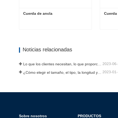
Cuerda de ancla
Cuerda 
Cuerda de ancla
Cuerda 
Contactar ahora
Cont
Noticias relacionadas
2023-06
Lo que los clientes necesitan, lo que proporcionamos-Tai an Rope Ltd
2023-01
¿Cómo elegir el tamaño, el tipo, la longitud y más de una cuerda de anclaje?
Sobre nosotros
PRODUCTOS