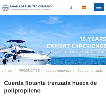
Inicio
PRODUCTOS
cuerda deportiva
Cuerda trenzada
Cuerda flotante trenzada hueca de
hueca
Cuerda flotante trenzada hueca de polipropileno
polipropileno