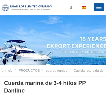
Inicio
PRODUCTOS
cuerda torcida
Cuerda retorcida de
Cuerda marina de 3-4 hilos PP
poliacero
Cuerda marina de 3-4 hilos PP Danline
Danline