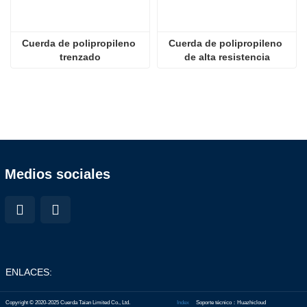
Cuerda de polipropileno 
Cuerda de polipropileno 
trenzado
de alta resistencia
Medios sociales
ENLACES:
Copyright © 2020-2025 Cuerda Taian Limited Co., Ltd.
Index
Soporte técnico：Huazhicloud