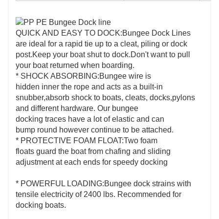
QUICK AND EASY TO DOCK:Bungee Dock Lines
are ideal for a rapid tie up to a cleat, piling or dock
post.Keep your boat shut to dock.Don't want to pull
your boat returned when boarding.
* SHOCK ABSORBING:Bungee wire is
hidden inner the rope and acts as a built-in
snubber,absorb shock to boats, cleats, docks,pylons
and different hardware. Our bungee
docking traces have a lot of elastic and can
bump round however continue to be attached.
* PROTECTIVE FOAM FLOAT:Two foam
floats guard the boat from chafing and sliding
adjustment at each ends for speedy docking
* POWERFUL LOADING:Bungee dock strains with
tensile electricity of 2400 lbs. Recommended for
docking boats.