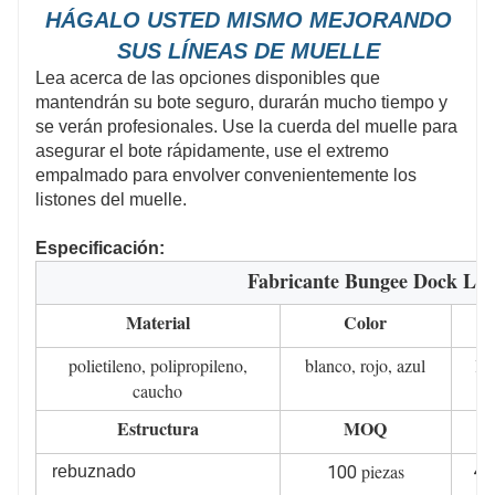
viento y las olas, y||| |escuda bien el barco.
HÁGALO USTED MISMO MEJORANDO
SUS LÍNEAS DE MUELLE
Embalaje y dimensiones: Paquete de 4 cuerdas
Lea acerca de las opciones disponibles que
elásticas para muelles, natural tamaño 3,5 pies,
mantendrán su bote seguro, durarán mucho tiempo y
elástico tamaño 5,5 pies
se verán profesionales. Use la cuerda del muelle para
asegurar el bote rápidamente, use el extremo
empalmado para envolver convenientemente los
listones del muelle.
Especificación:
Fabricante Bungee Dock Line
Material
Color
polietileno, polipropileno,
blanco, rojo, azul
lí
caucho
Estructura
MOQ
L
piezas
4 p
rebuznado
100