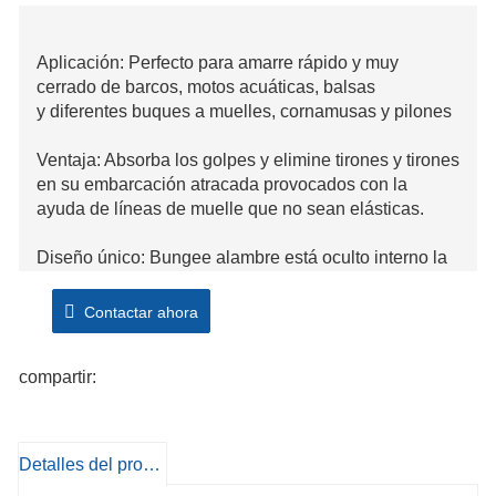
Aplicación: Perfecto para amarre rápido y muy
cerrado de barcos, motos acuáticas, balsas
y diferentes buques a muelles, cornamusas y pilones
Ventaja: Absorba los golpes y elimine tirones y tirones
en su embarcación atracada provocados con la
ayuda de líneas de muelle que no sean elásticas.
Diseño único: Bungee alambre está oculto interno la
cuerda y actúa como un amortiguador incorporado.
Dos flotadores de espuma defienden el barco de
Contactar ahora
rozaduras y ajuste deslizante en cada uno extremos
para rápido acoplamiento.
compartir:
Alta calidad: Esta línea Dock está hecha de PE
trenzado, duradero y seguro. Hay una cuerda elástica
de 10 mm en el interior, que puede actuar como un
Detalles del producto
tope incorporado, recoger el tener un impacto en del