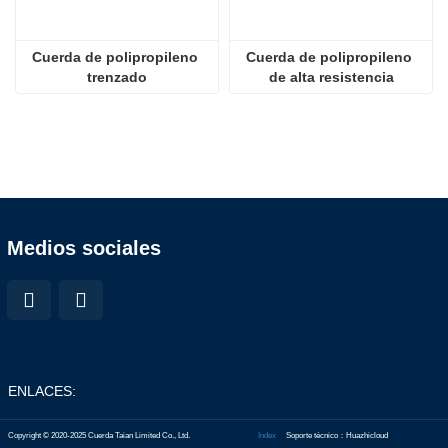
Cuerda de polipropileno 
Cuerda de polipropileno 
trenzado
de alta resistencia
Medios sociales
ENLACES:
Copyright © 2020-2025 Cuerda Taian Limited Co., Ltd.
Index
Soporte técnico：Huazhicloud