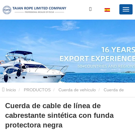
Inicio
PRODUCTOS
Cuerda de vehículo
Cuerda de
Cuerda de cable de línea de
cabrestante
Cuerda de cable de línea de cabrestante sintética
cabrestante sintética con funda
con funda protectora negra
protectora negra