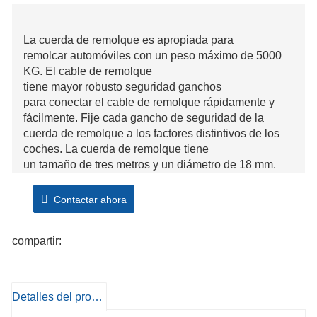
La cuerda de remolque es apropiada para
remolcar automóviles con un peso máximo de 5000
KG. El cable de remolque
tiene mayor robusto seguridad ganchos
para conectar el cable de remolque rápidamente y
fácilmente. Fije cada gancho de seguridad de la
cuerda de remolque a los factores distintivos de los
coches. La cuerda de remolque tiene
un tamaño de tres metros y un diámetro de 18 mm.
Utilice el cable de remolque únicamente si los
frenos, las luces y la dirección están no
Contactar ahora
obstante funcionando correctamente.
Capacidad máxima de remolque 5000 kilogramos
compartir:
Longitud 3 metros
Diámetro 18 mm
Detalles del producto