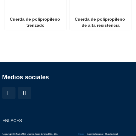
Cuerda de polipropileno 
Cuerda de polipropileno 
trenzado
de alta resistencia
Medios sociales
ENLACES:
Copyright © 2020-2025 Cuerda Taian Limited Co., Ltd.
Index
Soporte técnico：Huazhicloud