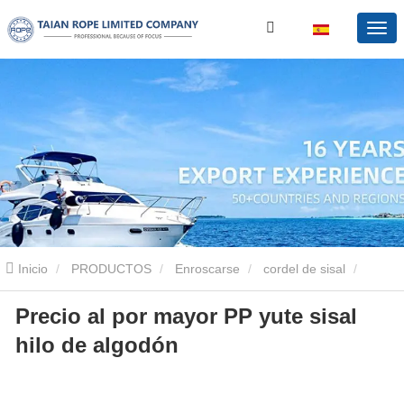
Inicio
PRODUCTOS
Enroscarse
cordel de sisal
Precio al por mayor PP yute sisal
Precio al por mayor PP yute sisal hilo de algodón
hilo de algodón