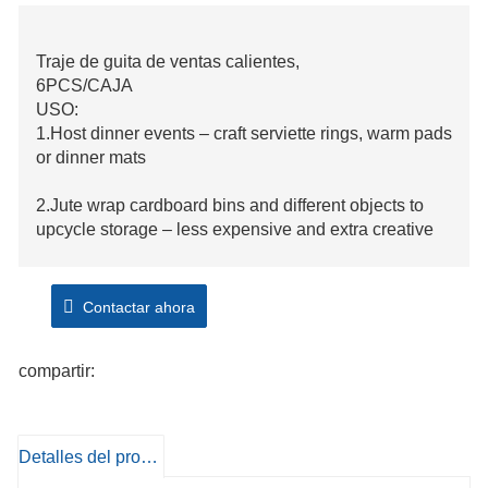
Traje de guita de ventas calientes,
6PCS/CAJA
USO:
1.Host dinner events – craft serviette rings, warm pads
or dinner mats
2.Jute wrap cardboard bins and different objects to
upcycle storage – less expensive and extra creative
3.Jute cowl paper mache creations
Contactar ahora
4.Wall placing art
compartir:
5.Key fobs
6.Flower bundling
Detalles del producto