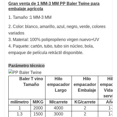
Gran venta de 1 MM-3 MM PP Baler Twine para
embalaje agrícola
1. Tamaño :1 MM-3 MM
2. Color: blanco, amarillo, azul, negro, verde, colores
variados
3. Material: 100% polipropileno virgen nuevo+UV
4. Paquete: cartón, tubo, tubo sin núcleo, bola,
empaque de película retráctil disponible.
Parámetro técnico
Baler T
vino
Hilo
Hilo
Hilo
Tamaño
empacador
empacador
empaca
Largo
Embalaje
Vida d
servic
milímetro
M/KG
M/carrete
KG/carrete
Años
1
2000
4000
2
1-2
1.3
1500
3000
2
1-2