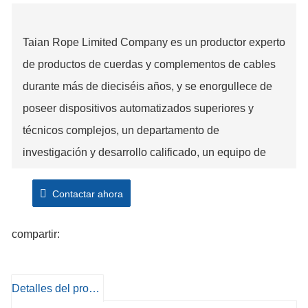
Taian Rope Limited Company es un productor experto
de productos de cuerdas y complementos de cables
durante más de dieciséis años, y se enorgullece de
poseer dispositivos automatizados superiores y
técnicos complejos, un departamento de
investigación y desarrollo calificado, un equipo de
ingresos experto, que brinda servicio O E M y O D M,
Contactar ahora
con un anual capacidad de producción de más de
quinientas toneladas, además entregó la Certificación
compartir:
del Sistema de Calidad I S O nueve cero cero cero.
Detalles del producto