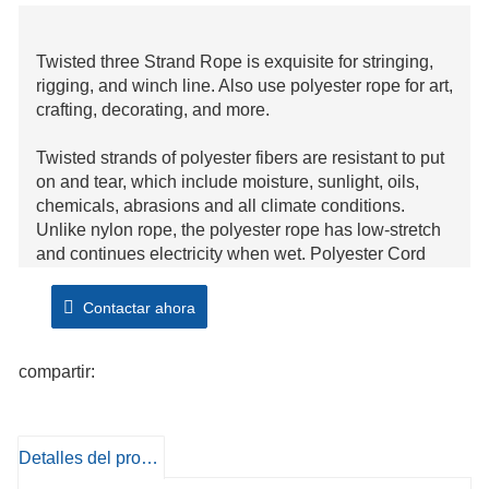
Twisted three Strand Rope is exquisite for stringing,
rigging, and winch line. Also use polyester rope for art,
crafting, decorating, and more.
Twisted strands of polyester fibers are resistant to put
on and tear, which include moisture, sunlight, oils,
chemicals, abrasions and all climate conditions.
Unlike nylon rope, the polyester rope has low-stretch
and continues electricity when wet. Polyester Cord
has magnificent dielectric energy however is greater probab
powered cutting-edge if it is soiled or wet.
Contactar ahora
compartir:
Detalles del producto