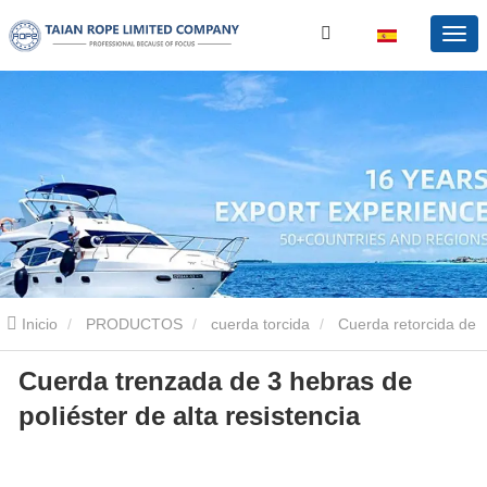
Inicio
PRODUCTOS
cuerda torcida
Cuerda retorcida de
Cuerda trenzada de 3 hebras de
poliéster
Cuerda trenzada de 3 hebras de poliéster de alta
poliéster de alta resistencia
resistencia