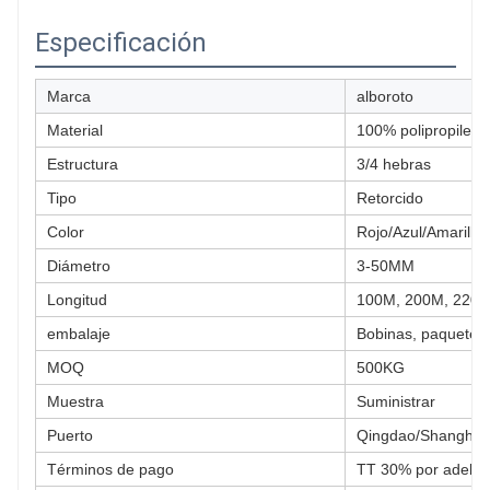
Especificación
Marca
alboroto
Material
100% polipropileno
Estructura
3/4 hebras
Tipo
Retorcido
Color
Rojo/Azul/Amarillo
Diámetro
3-50MM
Longitud
100M, 200M, 220M 
embalaje
Bobinas, paquetes, 
MOQ
500KG
Muestra
Suministrar
Puerto
Qingdao/Shanghai o
Términos de pago
TT 30% por adelant