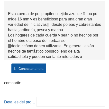
Esta cuerda de polipropileno tejido azul de Ri ou pu
mide 16 mm y es beneficioso para una gran gran
variedad de iniciativas|| ||desde poleas y cabrestantes
hasta jardinería, pesca y marina.
Los hogares de cada cuerda y sean o no hechos por
el hombre o a base de hierbas se|
|||decidir cómo deben utilizarse. En general, están
hechos de fantástico polipropileno de alta
calidad tela y pueden ser tanto retorcidos o
trenzados||| |||más fuerza. Esta cuerda
es comprada con la ayuda de el rollo.
Contactar ahora
compartir:
Detalles del producto