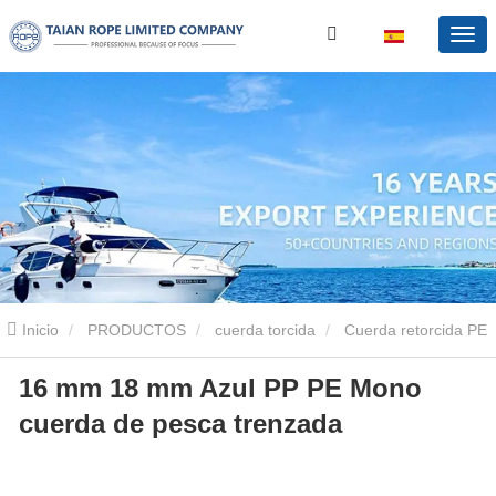
Inicio
PRODUCTOS
cuerda torcida
Cuerda retorcida PE
16 mm 18 mm Azul PP PE Mono
16 mm 18 mm Azul PP PE Mono cuerda de pesca trenzada
cuerda de pesca trenzada