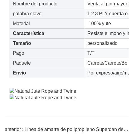
Nombre del producto
Venta al por mayor 1-
palabra clave
1 2 3 PLY cuerda o hi
Material
100% yute
Característica
Resiste el moho y la 
Tamaño
personalizado
Pago
T/T
Paquete
Carrete/Carrete/Bola
Envío
Por expreso/aire/mar
anterior : Línea de amarre de polipropileno Superdan de 8 hebras