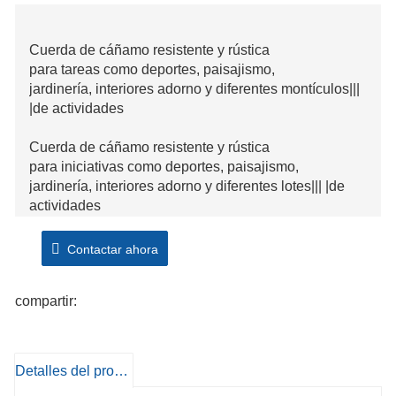
Cuerda de cáñamo resistente y rústica
para tareas como deportes, paisajismo,
jardinería, interiores adorno y diferentes montículos|||
|de actividades
Cuerda de cáñamo resistente y rústica
para iniciativas como deportes, paisajismo,
jardinería, interiores adorno y diferentes lotes||| |de
actividades
Estar en una posición para soportar condiciones
Contactar ahora
duras, resistente a la humedad, la abrasión y todas
las condiciones climáticas
compartir:
Alta energía flexible la cuerda de cáñamo resistente
es exitosa soporta peso pesado para funciones en
interiores y exteriores
Detalles del producto